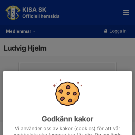
KISA SK
Officiell hemsida
Logga in
Medlemmar
Ludvig Hjelm
Godkänn kakor
Vi använder oss av kakor (cookies) för att vår
webbplats ska fungera bra för dig. De används
Ålder
10 år