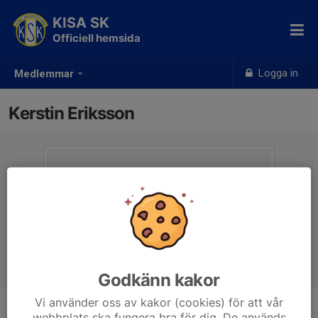
KISA SK
Officiell hemsida
Logga in
Medlemmar
Kerstin Eriksson
Godkänn kakor
Vi använder oss av kakor (cookies) för att vår
webbplats ska fungera bra för dig. De används
Titel
Sekreterare