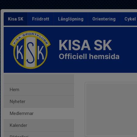
Kisa SK
Friidrott
Långlöpning
Orientering
Cykel
KISA SK
Officiell hemsida
Hem
Nyheter
Medlemmar
Kalender