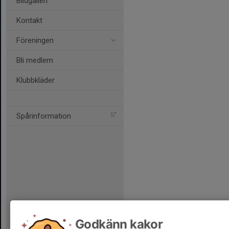
Bildgalleri
Kontakt
Föreningen
Bli medlem
Klubbkläder
Spårinformation
Godkänn kakor