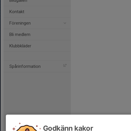
Bildgalleri
Kontakt
Föreningen
Bli medlem
Klubbkläder
Spårinformation
Godkänn kakor