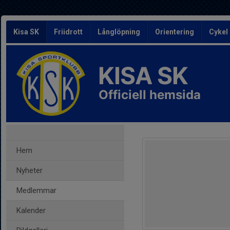
Kisa SK
Friidrott
Långlöpning
Orientering
Cykel
KISA SK
Officiell hemsida
Hem
Nyheter
Medlemmar
Kalender