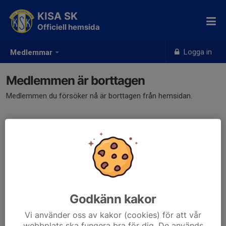
KISA SK
Officiell hemsida
Logga in
Medlemmar
Medlemmen är borttagen
Medlemmen du försöker nå är borttagen från hemsidan.
Godkänn kakor
Vi använder oss av kakor (cookies) för att vår
webbplats ska fungera bra för dig. De används